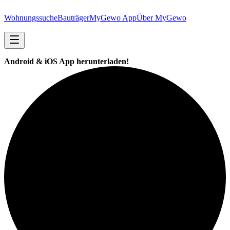
Wohnungssuche
Bauträger
MyGewo App
Über MyGewo
Android & iOS App herunterladen!