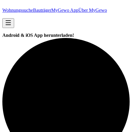
Wohnungssuche
Bauträger
MyGewo App
Über MyGewo
Android & iOS App herunterladen!