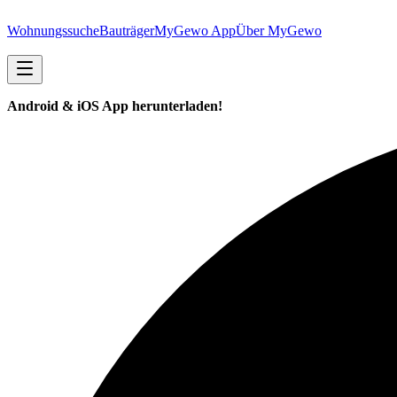
Wohnungssuche
Bauträger
MyGewo App
Über MyGewo
Android & iOS App herunterladen!