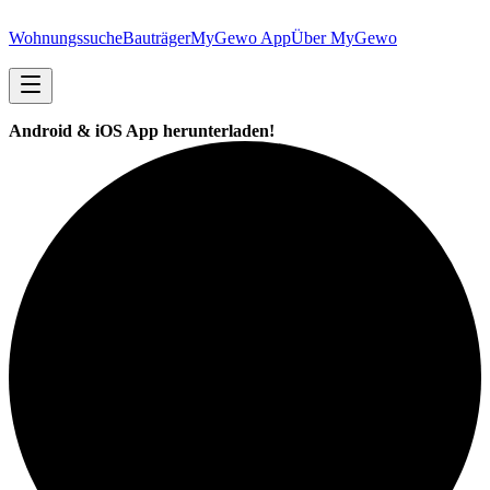
Wohnungssuche
Bauträger
MyGewo App
Über MyGewo
Android & iOS App herunterladen!