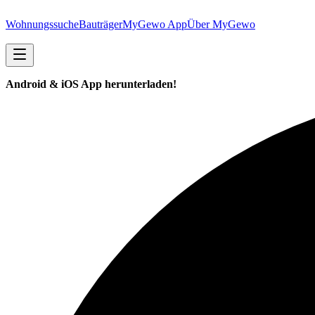
Wohnungssuche
Bauträger
MyGewo App
Über MyGewo
Android & iOS App herunterladen!