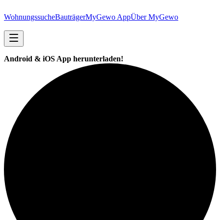
Wohnungssuche
Bauträger
MyGewo App
Über MyGewo
Android & iOS App herunterladen!