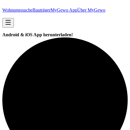
Wohnungssuche
Bauträger
MyGewo App
Über MyGewo
Android & iOS App herunterladen!