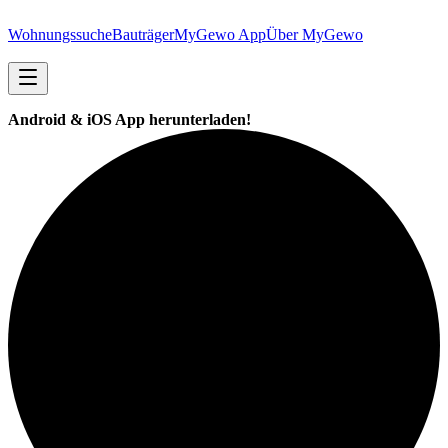
Wohnungssuche
Bauträger
MyGewo App
Über MyGewo
Android & iOS App herunterladen!