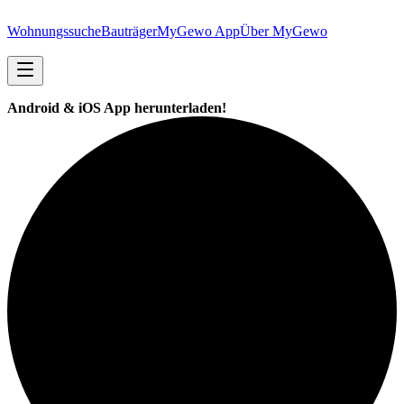
Wohnungssuche
Bauträger
MyGewo App
Über MyGewo
Android & iOS App herunterladen!