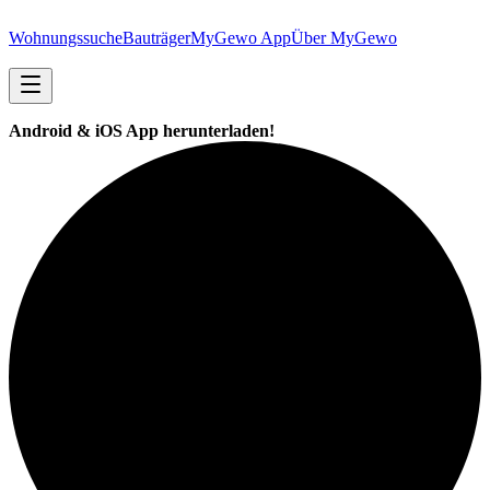
Wohnungssuche
Bauträger
MyGewo App
Über MyGewo
Android & iOS App herunterladen!