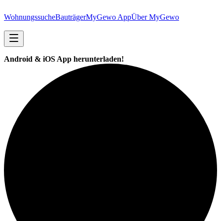
Wohnungssuche
Bauträger
MyGewo App
Über MyGewo
Android & iOS App herunterladen!