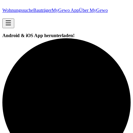
Wohnungssuche
Bauträger
MyGewo App
Über MyGewo
Android & iOS App herunterladen!