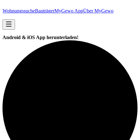
Wohnungssuche
Bauträger
MyGewo App
Über MyGewo
Android & iOS App herunterladen!