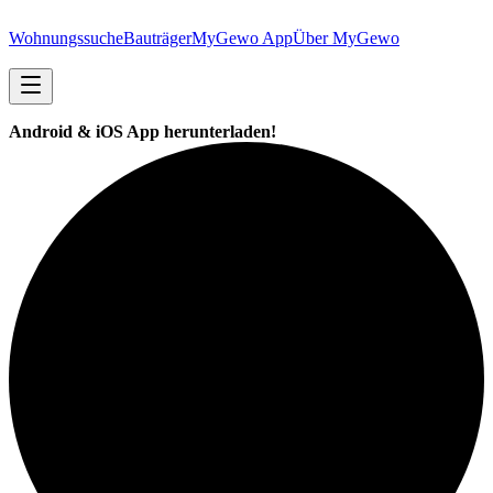
Wohnungssuche
Bauträger
MyGewo App
Über MyGewo
Android & iOS App herunterladen!