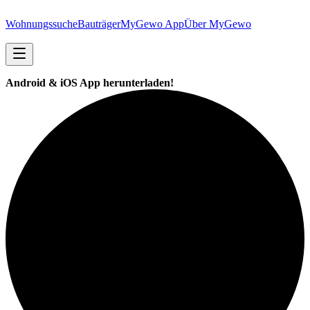
Wohnungssuche
Bauträger
MyGewo App
Über MyGewo
Android & iOS App herunterladen!