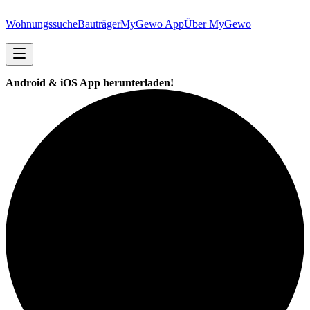
Wohnungssuche
Bauträger
MyGewo App
Über MyGewo
Android & iOS App herunterladen!