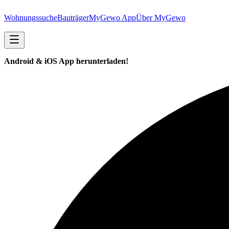
Wohnungssuche
Bauträger
MyGewo App
Über MyGewo
Android & iOS App herunterladen!