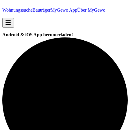
Wohnungssuche
Bauträger
MyGewo App
Über MyGewo
Android & iOS App herunterladen!