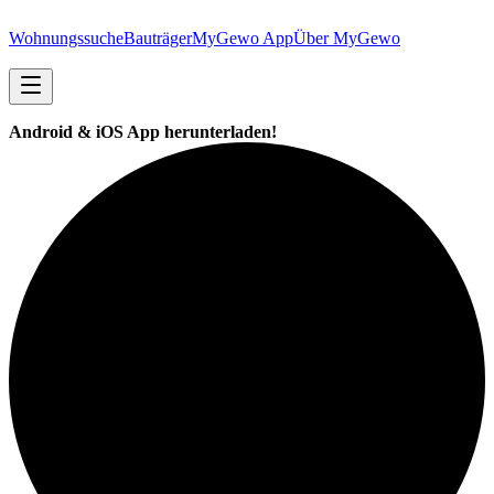
Wohnungssuche
Bauträger
MyGewo App
Über MyGewo
Android & iOS App herunterladen!