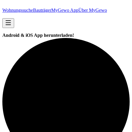
Wohnungssuche
Bauträger
MyGewo App
Über MyGewo
Android & iOS App herunterladen!