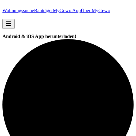
Wohnungssuche
Bauträger
MyGewo App
Über MyGewo
Android & iOS App herunterladen!