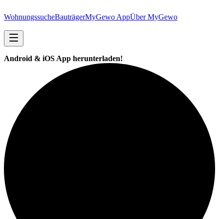
Wohnungssuche
Bauträger
MyGewo App
Über MyGewo
Android & iOS App herunterladen!