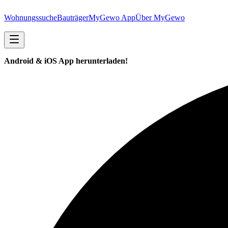
Wohnungssuche
Bauträger
MyGewo App
Über MyGewo
Android & iOS App herunterladen!