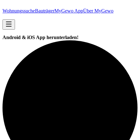
Wohnungssuche
Bauträger
MyGewo App
Über MyGewo
Android & iOS App herunterladen!