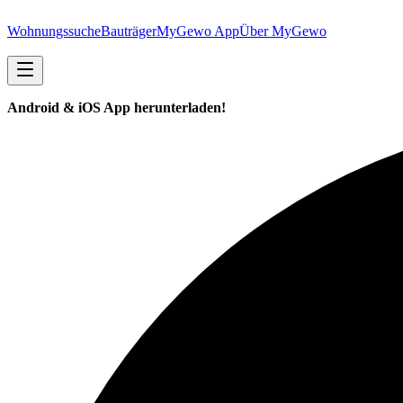
Wohnungssuche
Bauträger
MyGewo App
Über MyGewo
Android & iOS App herunterladen!