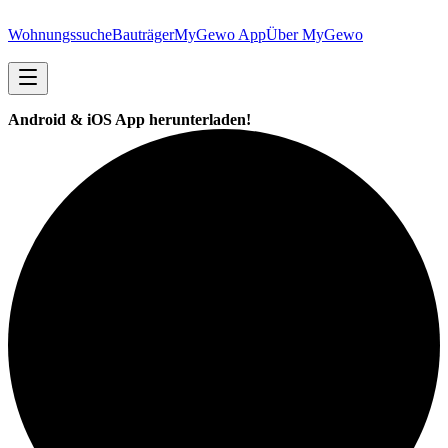
Wohnungssuche
Bauträger
MyGewo App
Über MyGewo
Android & iOS App herunterladen!