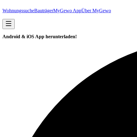
Wohnungssuche
Bauträger
MyGewo App
Über MyGewo
Android & iOS App herunterladen!