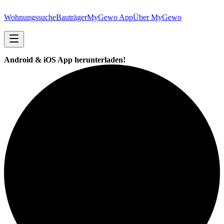
Wohnungssuche
Bauträger
MyGewo App
Über MyGewo
Android & iOS App herunterladen!