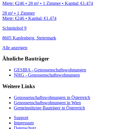
Miete:
€246
•
28
m²
•
1
Zimmer
•
Kapital:
€1.474
28
m²
•
1
Zimmer
Miete:
€246
•
Kapital:
€1.474
Schinitzhof 9
8605
Kapfenberg
,
Steiermark
Alle anzeigen
Ähnliche Bauträger
GESIBA
- Genossenschafts­wohnungen
NHG
- Genossenschafts­wohnungen
Weitere Links
Genossenschafts­wohnungen in Österreich
Genossenschafts­wohnungen in Wien
Gemeinnützige Bauträger in Österreich
Support
Impressum
Datenschutz