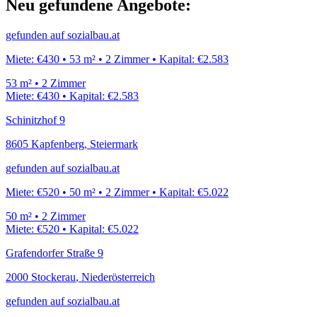
Neu gefundene Angebote:
gefunden auf
sozialbau.at
Miete:
€430
•
53
m²
•
2
Zimmer
•
Kapital:
€2.583
53
m²
•
2
Zimmer
Miete:
€430
•
Kapital:
€2.583
Schinitzhof 9
8605
Kapfenberg
,
Steiermark
gefunden auf
sozialbau.at
Miete:
€520
•
50
m²
•
2
Zimmer
•
Kapital:
€5.022
50
m²
•
2
Zimmer
Miete:
€520
•
Kapital:
€5.022
Grafendorfer Straße 9
2000
Stockerau
,
Niederösterreich
gefunden auf
sozialbau.at