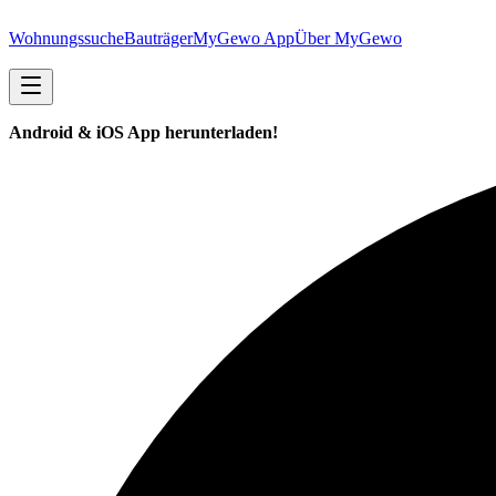
Wohnungssuche
Bauträger
MyGewo App
Über MyGewo
Android & iOS App herunterladen!