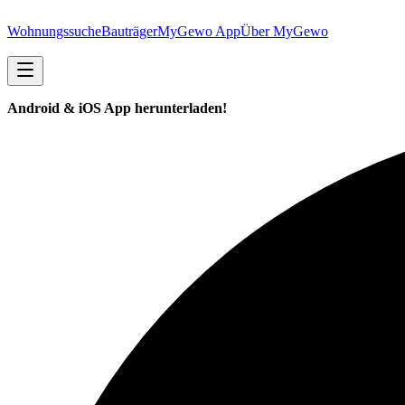
Wohnungssuche
Bauträger
MyGewo App
Über MyGewo
Android & iOS App herunterladen!