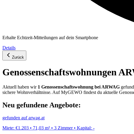
Erhalte Echtzeit-Mitteilungen auf dein Smartphone
Details
Zurück
Genossenschafts­wohnungen
AR
Aktuell haben wir
1
Genossenschafts­wohnung
bei
ARWAG
gefund
sichere Wohnverhältnisse. Auf MyGEWO findest du aktuelle Genos
Neu gefundene Angebote:
gefunden auf
arwag.at
Miete:
€1.203
•
71,03
m²
•
3
Zimmer
•
Kapital:
-