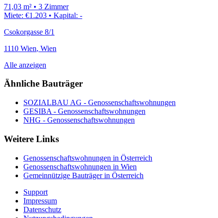
71,03
m²
•
3
Zimmer
Miete:
€1.203
•
Kapital:
-
Csokorgasse 8/1
1110
Wien
,
Wien
Alle anzeigen
Ähnliche Bauträger
SOZIALBAU AG
- Genossenschafts­wohnungen
GESIBA
- Genossenschafts­wohnungen
NHG
- Genossenschafts­wohnungen
Weitere Links
Genossenschafts­wohnungen in Österreich
Genossenschafts­wohnungen in Wien
Gemeinnützige Bauträger in Österreich
Support
Impressum
Datenschutz