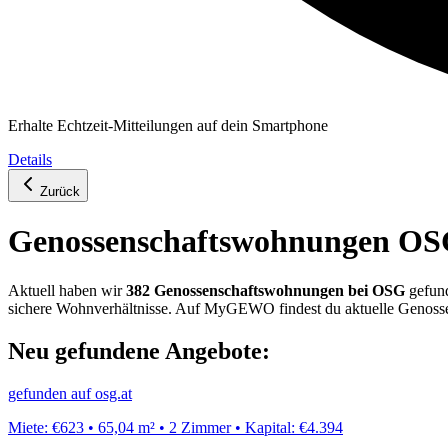
Erhalte Echtzeit-Mitteilungen auf dein Smartphone
Details
Zurück
Genossenschafts­wohnungen
OS
Aktuell haben wir
382
Genossenschafts­wohnung
en
bei
OSG
gefun
sichere Wohnverhältnisse. Auf MyGEWO findest du aktuelle Genos
Neu gefundene Angebote:
gefunden auf
osg.at
Miete:
€623
•
65,04
m²
•
2
Zimmer
•
Kapital:
€4.394