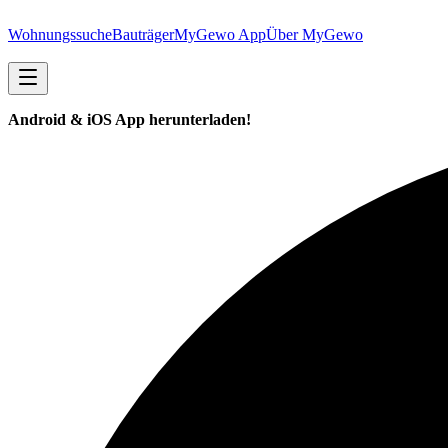
Wohnungssuche
Bauträger
MyGewo App
Über MyGewo
Android & iOS App herunterladen!