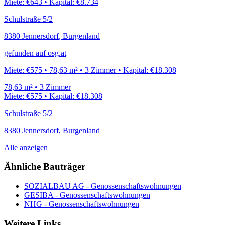
Miete:
€643
•
Kapital:
€8.734
Schulstraße 5/2
8380
Jennersdorf
,
Burgenland
gefunden auf
osg.at
Miete:
€575
•
78,63
m²
•
3
Zimmer
•
Kapital:
€18.308
78,63
m²
•
3
Zimmer
Miete:
€575
•
Kapital:
€18.308
Schulstraße 5/2
8380
Jennersdorf
,
Burgenland
Alle anzeigen
Ähnliche Bauträger
SOZIALBAU AG
- Genossenschafts­wohnungen
GESIBA
- Genossenschafts­wohnungen
NHG
- Genossenschafts­wohnungen
Weitere Links