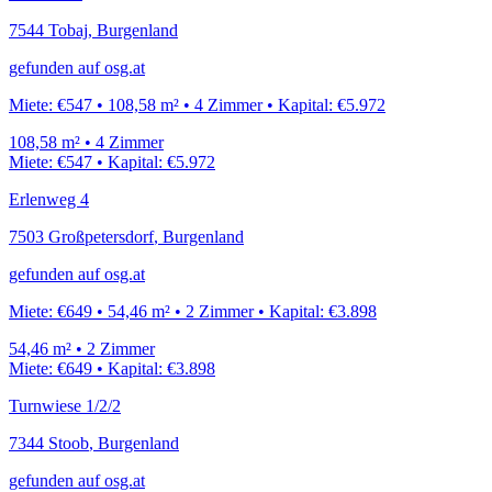
7544
Tobaj
,
Burgenland
gefunden auf
osg.at
Miete:
€547
•
108,58
m²
•
4
Zimmer
•
Kapital:
€5.972
108,58
m²
•
4
Zimmer
Miete:
€547
•
Kapital:
€5.972
Erlenweg 4
7503
Großpetersdorf
,
Burgenland
gefunden auf
osg.at
Miete:
€649
•
54,46
m²
•
2
Zimmer
•
Kapital:
€3.898
54,46
m²
•
2
Zimmer
Miete:
€649
•
Kapital:
€3.898
Turnwiese 1/2/2
7344
Stoob
,
Burgenland
gefunden auf
osg.at