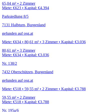
65,04
m²
•
2
Zimmer
Miete:
€623
•
Kapital:
€4.394
Parksiedlung 8/5
7131
Halbturn
,
Burgenland
gefunden auf
osg.at
Miete:
€634
•
80,61
m²
•
3
Zimmer
•
Kapital:
€3.036
80,61
m²
•
3
Zimmer
Miete:
€634
•
Kapital:
€3.036
Nr. 138/2
7432
Oberschützen
,
Burgenland
gefunden auf
osg.at
Miete:
€518
•
59,55
m²
•
2
Zimmer
•
Kapital:
€3.788
59,55
m²
•
2
Zimmer
Miete:
€518
•
Kapital:
€3.788
Nr. 195a/6