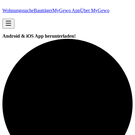
Wohnungssuche
Bauträger
MyGewo App
Über MyGewo
Android & iOS App herunterladen!