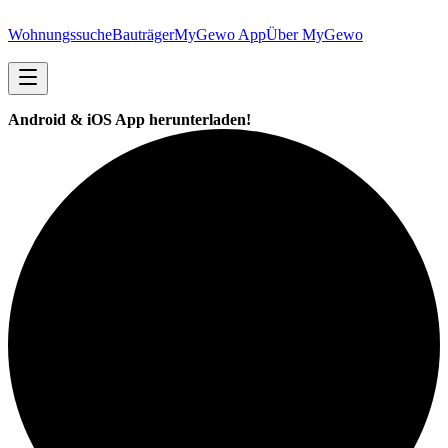
Wohnungssuche
Bauträger
MyGewo App
Über MyGewo
Android & iOS App herunterladen!