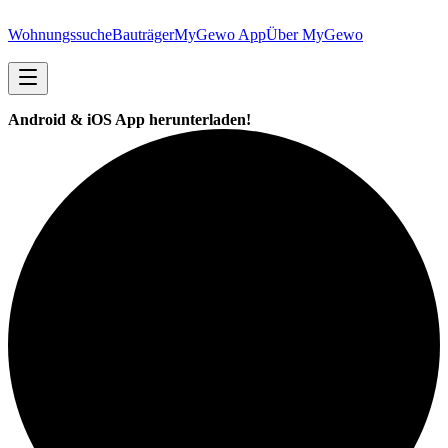
Wohnungssuche
Bauträger
MyGewo App
Über MyGewo
Android & iOS App herunterladen!