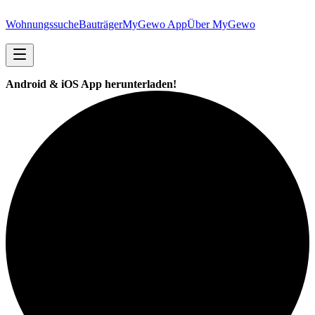
Wohnungssuche
Bauträger
MyGewo App
Über MyGewo
Android & iOS App herunterladen!