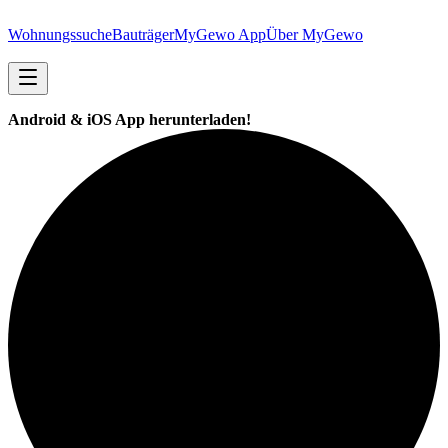
Wohnungssuche
Bauträger
MyGewo App
Über MyGewo
Android & iOS App herunterladen!