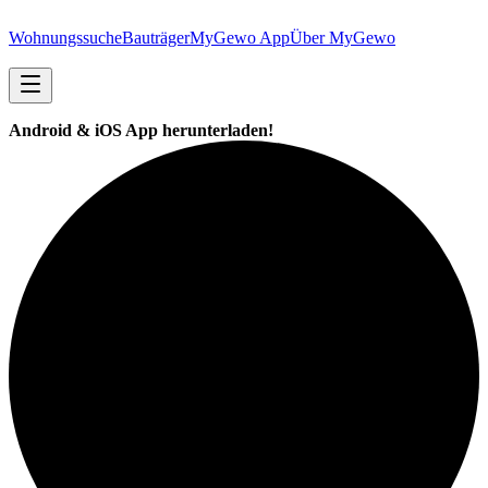
Wohnungssuche
Bauträger
MyGewo App
Über MyGewo
Android & iOS App herunterladen!