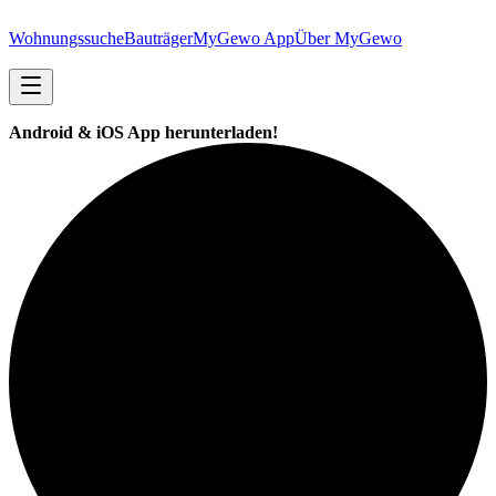
Wohnungssuche
Bauträger
MyGewo App
Über MyGewo
Android & iOS App herunterladen!