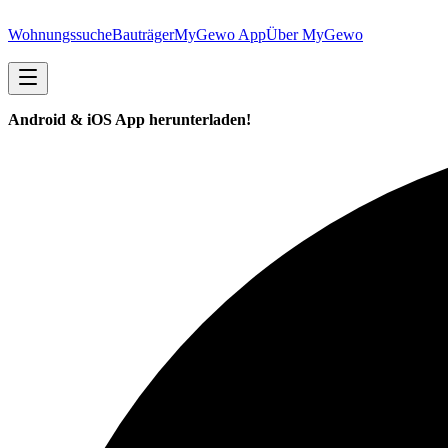
Wohnungssuche
Bauträger
MyGewo App
Über MyGewo
Android & iOS App herunterladen!