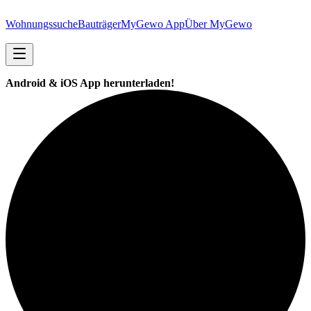
Wohnungssuche
Bauträger
MyGewo App
Über MyGewo
Android & iOS App herunterladen!