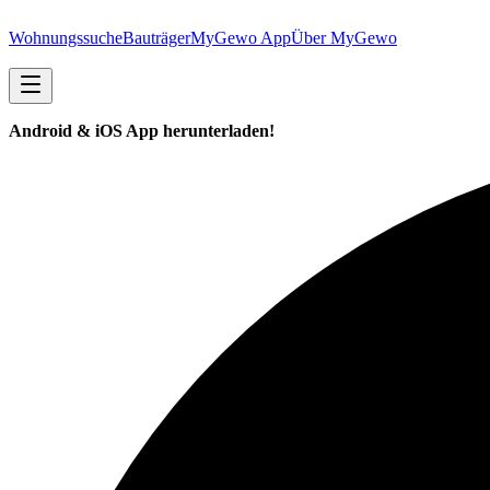
Wohnungssuche
Bauträger
MyGewo App
Über MyGewo
Android & iOS App herunterladen!