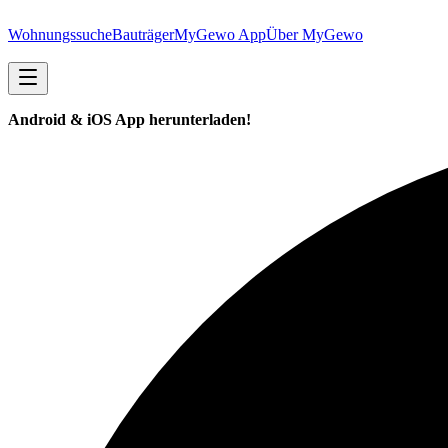
Wohnungssuche
Bauträger
MyGewo App
Über MyGewo
Android & iOS App herunterladen!