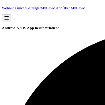
Wohnungssuche
Bauträger
MyGewo App
Über MyGewo
Android & iOS App herunterladen!