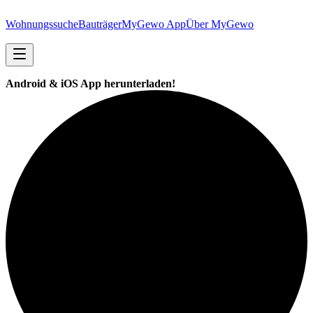
Wohnungssuche
Bauträger
MyGewo App
Über MyGewo
Android & iOS App herunterladen!