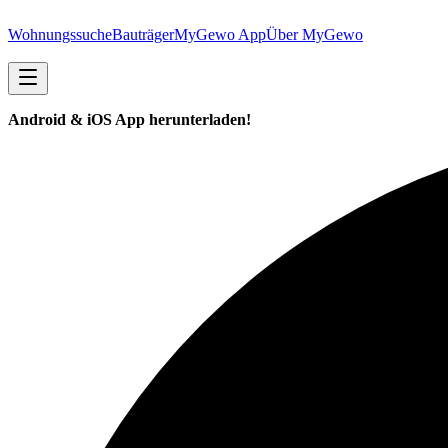
Wohnungssuche
Bauträger
MyGewo App
Über MyGewo
Android & iOS App herunterladen!