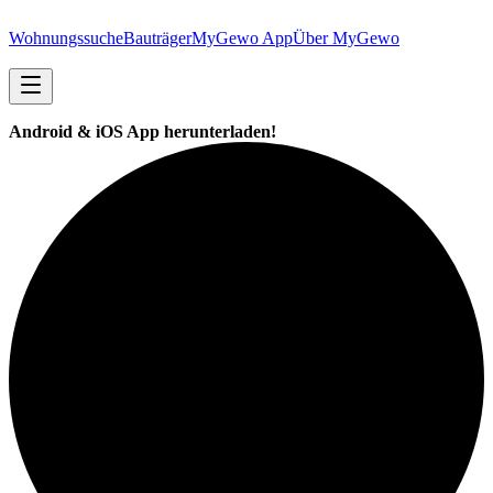
Wohnungssuche
Bauträger
MyGewo App
Über MyGewo
Android & iOS App herunterladen!