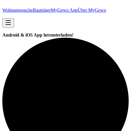
Wohnungssuche
Bauträger
MyGewo App
Über MyGewo
Android & iOS App herunterladen!