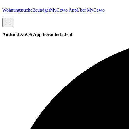
Wohnungssuche
Bauträger
MyGewo App
Über MyGewo
Android & iOS App herunterladen!