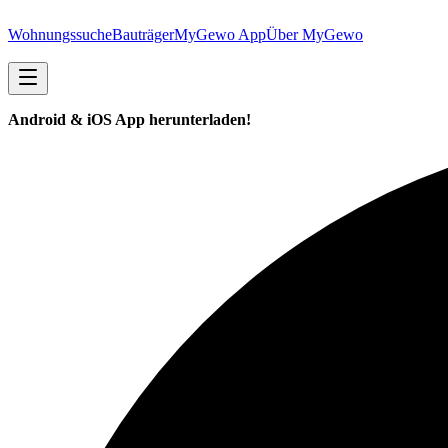
Wohnungssuche
Bauträger
MyGewo App
Über MyGewo
Android & iOS App herunterladen!