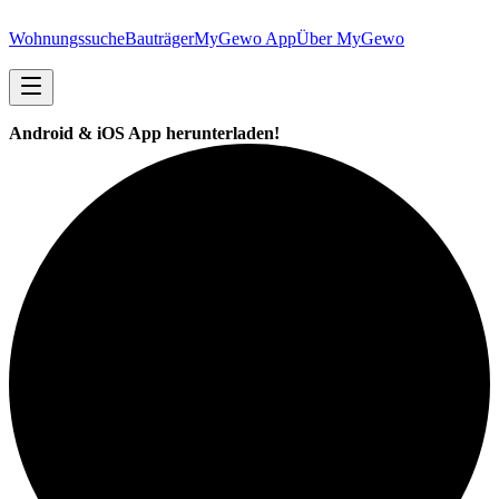
Wohnungssuche
Bauträger
MyGewo App
Über MyGewo
Android & iOS App herunterladen!